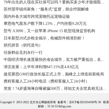
79年出生的人现在买社保可以吗？要购买多少年才能领取退休金？
苏州望亭镇何家角：“服务式”监督，助企纾困解难
国内外各大城市跨境宠物托运宠物运输
摩恩电气股东户数下降1.23%，户均持股9.28万元
型号 A3090，又一款苹果 iPhone 15 机型现身监管机构
日本新型20式步枪全揭示，枪械部件精准剖析！
烘托拼音（烘托造句）
任振鹤会见刘永行一行
中国经济增长速度最快的省会城市，实力被严重低估，名字总被调侃
津滨发展：上半年净利增847.15%至4.83亿元
捷尼赛思G90行政加长版正式上市，巅峰之上缔造崭新格局
携程客服人工24小时电话（携程客服人工24小时）
突发！74岁盛海琳自曝被骗500万，得知丈夫去世真相无法接受
Copyright © 2015-2022 北方办公网版权所有 备案号：
京ICP备2021034106号-50
联系
邮箱： 55 16 53 8@qq.com