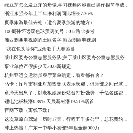
绿豆芽怎么发豆芽的步骤,学习视频内容自己操作很简单成功率很高
浙江永强今年上半年净利润同比增长7.36%
夏季旅游最佳去处（适合夏季旅游的地方）
100期孙怀远双色球预测奖号：012路比参考
湘西剿匪电视剧的土匪名字 湘西剿匪电视剧
“我在包头等你”业余歌手大赛落幕
莱山区委办公室志愿服务队(关于莱山区委办公室志愿服务队简述)
事业单位产假多少天2023新规定
杭州亚运会运动员餐厅菜单确定，看看都有啥？
马卡：库库雷利亚对加盟曼联表示欢迎，俱乐部之间已就条款谈判
章泽天出息了，以老板娘身份站台打扮强势，千亿名媛都得靠边
锂电池板块涨0.89% 天晟新材涨19.51%居首
官网下载（离线下载）
这次草原自驾游，历时17天，行程五千多公里，总花费约九千元，平均
冲上热搜！广东一中学小卖部5年租金超900万