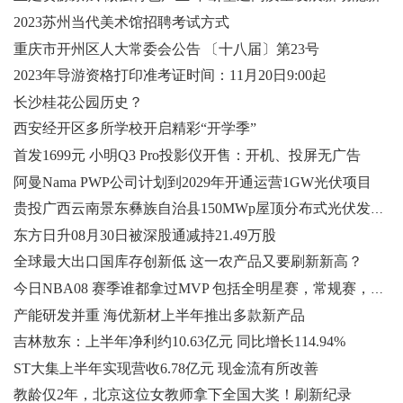
2023苏州当代美术馆招聘考试方式
重庆市开州区人大常委会公告 〔十八届〕第23号
2023年导游资格打印准考证时间：11月20日9:00起
长沙桂花公园历史？
西安经开区多所学校开启精彩“开学季”
首发1699元 小明Q3 Pro投影仪开售：开机、投屏无广告
阿曼Nama PWP公司计划到2029年开通运营1GW光伏项目
贵投广西云南景东彝族自治县150MWp屋顶分布式光伏发电建设项目电线电缆采购
东方日升08月30日被深股通减持21.49万股
全球最大出口国库存创新低 这一农产品又要刷新新高？
今日NBA08 赛季谁都拿过MVP 包括全明星赛，常规赛，总决赛
产能研发并重 海优新材上半年推出多款新产品
吉林敖东：上半年净利约10.63亿元 同比增长114.94%
ST大集上半年实现营收6.78亿元 现金流有所改善
教龄仅2年，北京这位女教师拿下全国大奖！刷新纪录