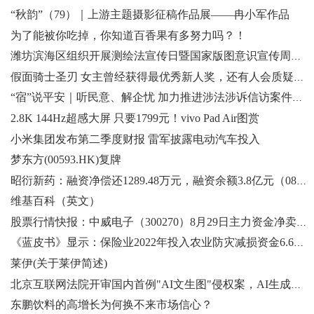
“秋韵”（79）｜上游主题摄影征稿作品展——冉小军作品
为了能被你吃掉，你知道百香果有多努力吗？！
潍坊滨海区组织开展测绘法宣传日暨国家版图意识宣传周活动
假面骑士圣刃 女主曾经获得最优秀新人奖，还有人会质疑演技吗
“宿”说平安｜听民意、解企忧 加力推进涉法涉诉信访案件化解
2.8K 144Hz超感大屏 只要1799元！vivo Pad Air图赏
小米集团发布第二季度财报 雷军披露电动汽车投入
梦东方(00593.HK)复牌
昭衍新药：融资净偿还1289.48万元，融资余额3.8亿元（08-29）
维基百科（英文）
股票行情快报：中威电子（300270）8月29日主力资金净卖出274.44万元
《蓝皮书》显示：保险业2022年投入农业防灾减损资金6.65亿元
莱伊(关于莱伊简述)
北京互联网法院开审国内首例"AI文生图"侵权案，AI生成图片是否受法律保护成讨论焦点
东鹏饮料的高增长为何换不来市场信心？