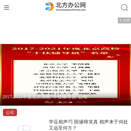
搜索
X 关闭
2017-2021年度北京高校“十佳辅导员”公布
公司
学逗相声巧 因缘啼笑真 相声来于何处
又远至何方？