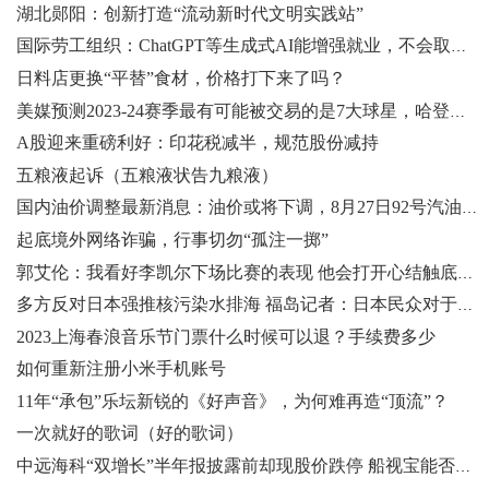
湖北郧阳：创新打造“流动新时代文明实践站”
国际劳工组织：ChatGPT等生成式AI能增强就业，不会取代岗位
日料店更换“平替”食材，价格打下来了吗？
美媒预测2023-24赛季最有可能被交易的是7大球星，哈登排名第一
A股迎来重磅利好：印花税减半，规范股份减持
五粮液起诉（五粮液状告九粮液）
国内油价调整最新消息：油价或将下调，8月27日92号汽油今日价格
起底境外网络诈骗，行事切勿“孤注一掷”
郭艾伦：我看好李凯尔下场比赛的表现 他会打开心结触底反弹
多方反对日本强推核污染水排海 福岛记者：日本民众对于排海感到愤怒
2023上海春浪音乐节门票什么时候可以退？手续费多少
如何重新注册小米手机账号
11年“承包”乐坛新锐的《好声音》，为何难再造“顶流”？
一次就好的歌词（好的歌词）
中远海科“双增长”半年报披露前却现股价跌停 船视宝能否撑起第二增长曲线