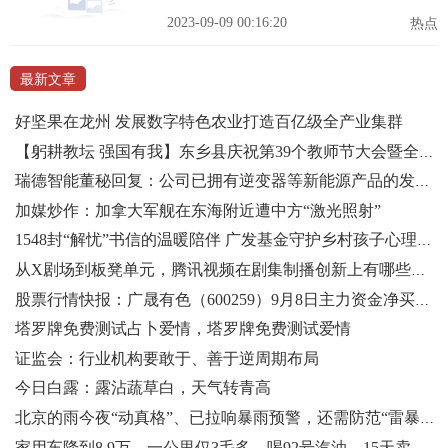
2023-09-09 00:16:20
热点
最新文章
好坚果在龙州 发展数字特色农业打造百亿级全产业集群
【躬耕教坛 强国有我】东乡县庆祝第39个教师节大会暨全县教育工作会议在全县教育系统中引起了热烈反响（三）
瑞德智能董秘回复：公司已拥有逆变器等新能源产品的发明专利和实用新型专利
加媒炒作：加拿大军舰在东海附近遭中方“激光照射”
1548封“解忧”书信的温暖陪伴 广发基金守护乡村孩子心理健康
从X剧场到板凳单元，腾讯视频在剧集制播创新上有哪些巧思？
股票行情快报：广晟有色（600259）9月8日主力资金净买入130.69万元
塔罗牌免费测试占卜爱情，塔罗牌免费测试爱情
证监会：行业机构要敢于、善于逆周期布局
今日白露：露沾蔬草白，天气转青高
北京的雨今夜“动真格”、已拉响暴雨预警，还需防范“雷暴哮喘”