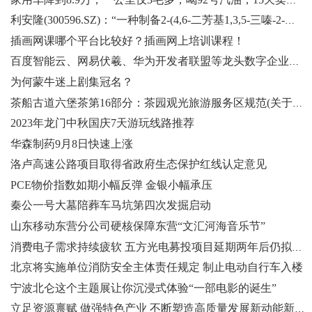
家用车降到8.9万，一公里仅3毛多，喝92号汽油，15天卖出4528台
利安隆(300596.SZ)：“一种制备2-(4,6-二芳基1,3,5-三嗪-2-基)-5-烷氧基-苯酚的方法”获发明专利
插画网课哪个平台比较好？插画网上培训课程！
百度智能云、网易伏羲、华为开发者联盟等龙头数字企业将参展第四届中国国际文化旅游博览会
为何蒙牛迷上剧集冠名？
茶船古道六堡茶第16部分：茶园观光旅游服务区规范(关于茶船古道六堡茶第16部分：茶园观光旅游服务区规范简述)
2023年龙门中秋国庆7天游玩线路推荐
华森制药9月8日快速上涨
洛卢高速公路项目取得省政府生态保护红线认定意见
PCE物价指数如期小幅反弹 金银小幅承压
秦公一号大墓陪葬车马坑第四次发掘启动
山东移动东营分公司硬核保障东营“文汇河海音乐节”
消费电子需求持续疲软 五方光电募投项目延期两年后仍拟终止
北京将实施单位消防安全主体责任规定 制止电动自行车入楼
宁波北仑这个主题展让你沉浸式体验“一部电影的诞生”
立足资源禀赋 做强特色产业 不断塑造高质量发展新动能新优势