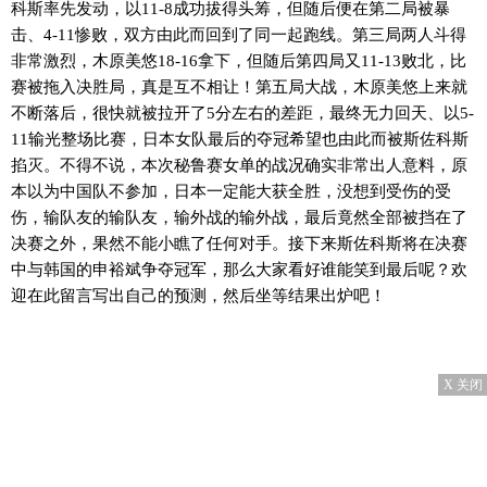
科斯率先发动，以11-8成功拔得头筹，但随后便在第二局被暴
击、4-11惨败，双方由此而回到了同一起跑线。第三局两人斗得
非常激烈，木原美悠18-16拿下，但随后第四局又11-13败北，比
赛被拖入决胜局，真是互不相让！第五局大战，木原美悠上来就
不断落后，很快就被拉开了5分左右的差距，最终无力回天、以5-
11输光整场比赛，日本女队最后的夺冠希望也由此而被斯佐科斯
掐灭。不得不说，本次秘鲁赛女单的战况确实非常出人意料，原
本以为中国队不参加，日本一定能大获全胜，没想到受伤的受
伤，输队友的输队友，输外战的输外战，最后竟然全部被挡在了
决赛之外，果然不能小瞧了任何对手。接下来斯佐科斯将在决赛
中与韩国的申裕斌争夺冠军，那么大家看好谁能笑到最后呢？欢
迎在此留言写出自己的预测，然后坐等结果出炉吧！
X 关闭