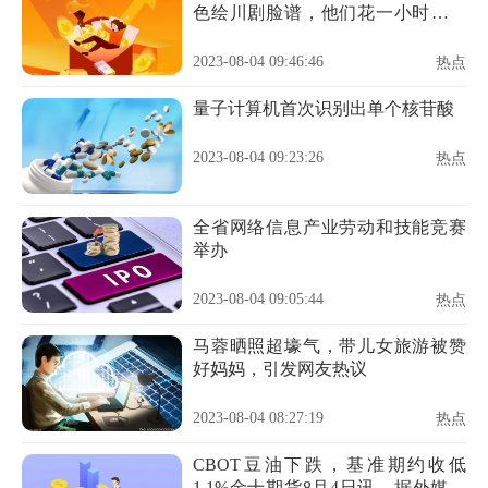
色绘川剧脸谱，他们花一小时感受
中国传统文化
2023-08-04 09:46:46
热点
量子计算机首次识别出单个核苷酸
2023-08-04 09:23:26
热点
全省网络信息产业劳动和技能竞赛
举办
2023-08-04 09:05:44
热点
马蓉晒照超壕气，带儿女旅游被赞
好妈妈，引发网友热议
2023-08-04 08:27:19
热点
CBOT豆油下跌，基准期约收低
1.1%金十期货8月4日讯，据外媒报