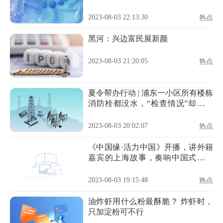
2023-08-03 22:13:30
热点
黑河：兴边富民展新颜
2023-08-03 21:20:05
热点
夏令帮办行动 | 浦东一小区所有楼栋
消防栓都没水，“检查情况”却都打
了勾
2023-08-03 20:02:07
热点
《中国缘·活力中国》开播，讲外籍
嘉宾的上海故事，奏响中国式现代
化的活力乐章！
2023-08-03 19:15:48
热点
油炸虾用什么粉最酥脆？ 炸虾时，
只加淀粉可不行