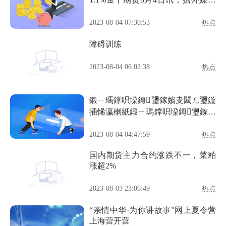
道，周四芝加哥期货交易所
（CBOT）豆油期货市场收盘下
2023-08-04 07:30:53
热点
跌，其中基准期约收低1.1%，主要
原因是中西部的降雨改善，马来西
障碍训练
亚棕榈油期货走低
2023-08-04 06:02:38
热点
鍛ㄧ瑪鐣呮垜鏄瓕鎵嬪叏閮ㄦ瓕鏇
插悕瀛楋紙鍛ㄧ瑪鐣呮垜鏄瓕鎵嬪
叏閮ㄦ瓕鏇诧級
2023-08-04 04:47:59
热点
国内期货主力合约涨跌不一，菜粕
涨超2%
2023-08-03 23:06:49
热点
“亲情中华·为你讲故事”网上夏令营
上海营开营