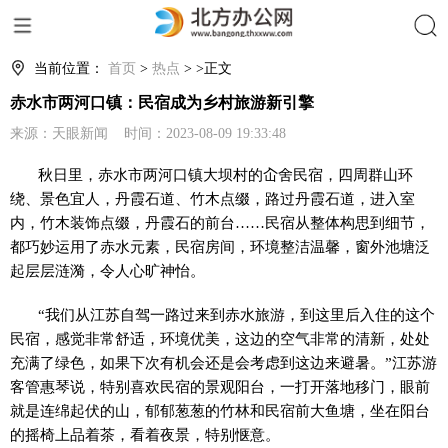
搜索
当前位置：
首页
>
热点
> >正文
赤水市两河口镇：民宿成为乡村旅游新引擎
来源：天眼新闻 时间：2023-08-09 19:33:48
秋日里，赤水市两河口镇大坝村的屳舍民宿，四周群山环
绕、景色宜人，丹霞石道、竹木点缀，路过丹霞石道，进入室
内，竹木装饰点缀，丹霞石的前台……民宿从整体构思到细节，
都巧妙运用了赤水元素，民宿房间，环境整洁温馨，窗外池塘泛
起层层涟漪，令人心旷神怡。
“我们从江苏自驾一路过来到赤水旅游，到这里后入住的这个
民宿，感觉非常舒适，环境优美，这边的空气非常的清新，处处
充满了绿色，如果下次有机会还是会考虑到这边来避暑。”江苏游
客管惠琴说，特别喜欢民宿的景观阳台，一打开落地移门，眼前
就是连绵起伏的山，郁郁葱葱的竹林和民宿前大鱼塘，坐在阳台
的摇椅上品着茶，看着夜景，特别惬意。