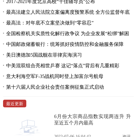
2017-2021年度北京高校“十佳辅导员”公布
最高法建立人民法院立案偏离度预警系统 全方位监督年底
最高法：对年底不立案坚决做到“零容忍”
全国检察机关实质性化解行政争议 为企业发展“松绑”解困
中国邮政储蓄银行：统筹抓好疫情防控和金融服务保障
美日澳德加5国战舰在菲律宾海演习
中美混双组合亮相世乒赛 这记“落点”背后有几重精彩
意大利海空军F-35战机同时登上加富尔号航母
第十六届人民企业社会责任案例征集正式启动
最近更新
6月份大宗商品指数实现两连升 升
至近五个月内最高
2022-07-06 16:04:42
资讯