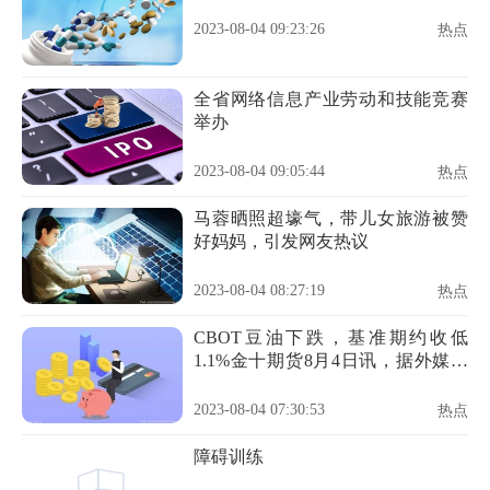
2023-08-04 09:23:26
热点
全省网络信息产业劳动和技能竞赛
举办
2023-08-04 09:05:44
热点
马蓉晒照超壕气，带儿女旅游被赞
好妈妈，引发网友热议
2023-08-04 08:27:19
热点
CBOT豆油下跌，基准期约收低
1.1%金十期货8月4日讯，据外媒报
道，周四芝加哥期货交易所
（CBOT）豆油期货市场收盘下
2023-08-04 07:30:53
热点
跌，其中基准期约收低1.1%，主要
原因是中西部的降雨改善，马来西
障碍训练
亚棕榈油期货走低