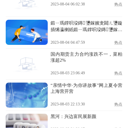
2023-08-04 06:02:38
热点
鍛ㄧ瑪鐣呮垜鏄瓕鎵嬪叏閮ㄦ瓕鏇
插悕瀛楋紙鍛ㄧ瑪鐣呮垜鏄瓕鎵嬪
叏閮ㄦ瓕鏇诧級
2023-08-04 04:47:59
热点
国内期货主力合约涨跌不一，菜粕
涨超2%
2023-08-03 23:06:49
热点
“亲情中华·为你讲故事”网上夏令营
上海营开营
2023-08-03 22:13:30
热点
黑河：兴边富民展新颜