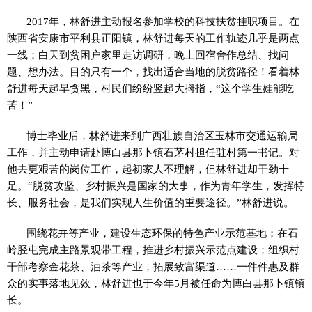
2017年，林舒进主动报名参加学校的科技扶贫挂职项目。在
陕西省安康市平利县正阳镇，林舒进每天的工作轨迹几乎是两点
一线：白天到贫困户家里走访调研，晚上回宿舍作总结、找问
题、想办法。目的只有一个，找出适合当地的脱贫路径！看着林
舒进每天起早贪黑，村民们纷纷竖起大拇指，“这个学生娃能吃
苦！”
博士毕业后，林舒进来到广西壮族自治区玉林市交通运输局
工作，并主动申请赴博白县那卜镇石茅村担任驻村第一书记。对
他去更艰苦的岗位工作，起初家人不理解，但林舒进却干劲十
足。“脱贫攻坚、乡村振兴是国家的大事，作为青年学生，发挥特
长、服务社会，是我们实现人生价值的重要途径。”林舒进说。
围绕花卉等产业，建设生态环保的特色产业示范基地；在石
岭胫屯完成主路景观带工程，推进乡村振兴示范点建设；组织村
干部考察金花茶、油茶等产业，拓展致富渠道……一件件惠及群
众的实事落地见效，林舒进也于今年5月被任命为博白县那卜镇镇
长。