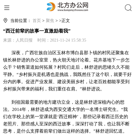
搜索
当前位置：
首页
>
聚焦
> >正文
“西迁前辈的故事一直激励着我”
来源：人民日报 时间：2021-11-24 15:58:35
深夜，广西壮族自治区玉林市博白县那卜镇的村民还聚集在
镇长林舒进的办公室里，热火朝天地讨论着。花卉基地下一步怎
么干？销售渠道如何拓展？村民们走后，林舒进的思绪久久不能
平静。“乡村振兴是机遇也是挑战，我既然任了这个职，就要干好
分内的事。促进产业发展、建设美丽乡村，让老百姓都能享受到
乡村振兴带来的福利，我们重任在肩。”林舒进说。
到祖国最需要的地方建功立业，这是林舒进深植内心的想
法。2014年，林舒进成为西安交通大学的一名博士研究生。“我
们在学校上的第一堂课就是‘西迁精神’，那些记录着西迁历史的
老照片、那些感人至深的西迁故事，深深打动了我，也让我不断
思考，是什么支撑着前辈们做出这样的选择。”林舒进回忆道。