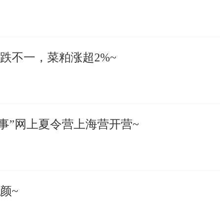
跌不一，菜粕涨超2%~
故事”网上夏令营上海营开营~
颜~