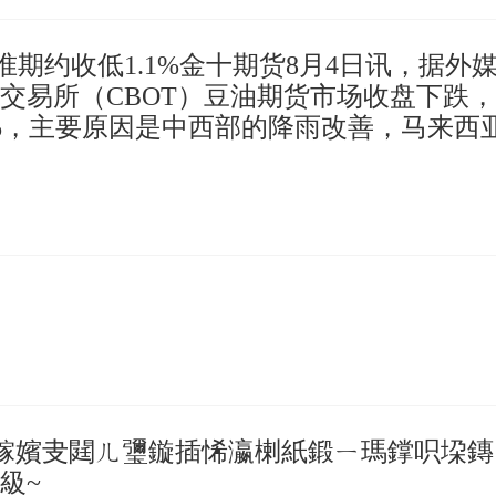
准期约收低1.1%金十期货8月4日讯，据外
交易所（CBOT）豆油期货市场收盘下跌
1%，主要原因是中西部的降雨改善，马来西
鎵嬪叏閮ㄦ瓕鏇插悕瀛楋紙鍛ㄧ瑪鐣呮垜鏄
級~