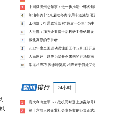
中国驻济州总领事：进一步推动中韩各领域各地区交流
加油冬奥│北京启动冬奥专用车道施划 张家口赛区测
工信部：打通政策落实“最后一公里” 为中小企业纾困
人社部：加强企业博士后科研工作站建设 推动企业创
藏北高原的守护者
2022年度全国运动员注册工作12月1日开启
人民网评：以史为鉴开创未来的行动指南
学逗相声巧 因缘啼笑真 相声来于何处又远至何方？
24小时
为
意大利海空军F-35战机同时登上加富尔号航母
闲街
第十六届人民企业社会责任案例征集正式启动