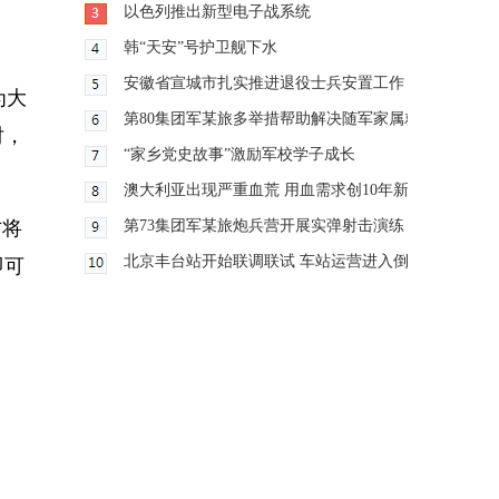
以色列推出新型电子战系统
韩“天安”号护卫舰下水
、
安徽省宣城市扎实推进退役士兵安置工作
为大
第80集团军某旅多举措帮助解决随军家属就业难题
时，
“家乡党史故事”激励军校学子成长
澳大利亚出现严重血荒 用血需求创10年新高
方将
第73集团军某旅炮兵营开展实弹射击演练
北京丰台站开始联调联试 车站运营进入倒计时
即可