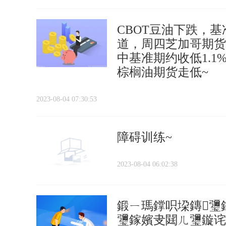
CBOT豆油下跌，基
道，周四芝加哥期货
中基准期约收低1.
棕榈油期货走低~
2023-08-04 07:30:53
障碍训练~
2023-08-04 06:02:38
鍛ㄧ瑪鐣呮垜鏄瓕
瓕鎵嬪叏閮ㄦ瓕鏇诧