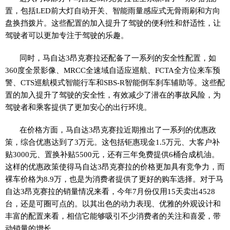
置，包括LED前大灯自动开关、智能雨量感应式无骨雨刷和方向
盘换挡拨片。这些配置的加入提升了驾驶的便利性和舒适性，让
驾驶者可以更加专注于驾驶的乐趣。
同时，马自达3昂克赛拉还配备了一系列的安全性配置，如
360度全景影像、MRCC全速域自适应巡航、FCTA全方位来车预
警、CTS巡航模式智能行车和SBS-R智能倒车刹车辅助等。这些配
置的加入提升了驾驶的安全性，有效减少了潜在的事故风险，为
驾驶者和乘客提供了更加安心的出行环境。
在价格方面，马自达3昂克赛拉近期推出了一系列的优惠政
策，综合优惠达到了3万元。这包括钜惠现金1.5万元、大客户补
贴3000元、置换补贴5500元，还有三年免费提供6桶合成机油。
这样的优惠政策使得马自达3昂克赛拉的价格更加具有竞争力，而
裸车价格为8.9万，也是为消费者提供了更好的购车选择。对于马
自达3昂克赛拉的销量情况来看，今年7月份仅用15天卖出4528
台，还是可圈可点的。以其出色的动力表现、优雅的外观设计和
丰富的配置来看，相信它能够吸引不少消费者的关注和喜爱，带
动销量的增长。