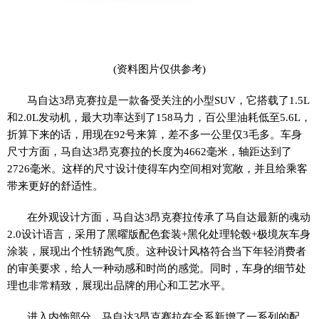
(资料图片仅供参考)
马自达3昂克赛拉是一款备受关注的小型SUV，它搭载了1.5L
和2.0L发动机，最大功率达到了158马力，百公里油耗低至5.6L，
折算下来的话，用现在92号来算，差不多一公里仅3毛多。车身
尺寸方面，马自达3昂克赛拉的长度为4662毫米，轴距达到了
2726毫米。这样的尺寸设计使得车内空间相对宽敞，并且给乘客
带来更好的舒适性。
在外观设计方面，马自达3昂克赛拉传承了马自达最新的魂动
2.0设计语言，采用了黑曜版配色套装+黑化处理轮毂+极境灰车身
涂装，展现出个性轿跑气质。这种设计风格符合当下年轻消费者
的审美要求，给人一种动感和时尚的感觉。同时，车身的细节处
理也非常精致，展现出品牌的用心和工艺水平。
进入内饰部分，马自达3昂克赛拉在全系新增了一系列的配