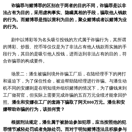
诈骗罪与赌博罪的区别在于两者的目的不同，诈骗罪是以非
法占有为目的，采用虚构事实、隐瞒真相的手段，骗取他人钱款
的行为。而赌博罪是指以营利为目的，聚众赌博或者以赌博为业
的行为。
剧中以博彩等为名头吸引投钱的方式属于诈骗行为，其所谓
的博彩、炒股、挖币等仅仅是为了非法占有他人钱款而实施的手
段行为，其目的是吸引他人投钱，进而达到非法占有的目的，符
合诈骗罪的构成要件。
场景二：潘生被骗到境外诈骗工厂后，在陆经理手下的拷打
和逼迫下，为了保住性命，被迫帮助陆经理进行诈骗。与潘生动
机不同的安娜则是在明知境外组织赌博的情况下，为了赚钱来到
工厂做荷官，但实际上需要完成诈骗的五百万元业绩才能拿回护
照。
潘生和安娜在工厂的套路下骗取了阿天800万元。潘生和安
娜帮助诈骗的行为，该担何责？
根据刑法规定，潘生属于被胁迫参加犯罪，应当按照他的犯
罪情节减轻处罚或者免除处罚。而对于明知赌博违法且积极参与