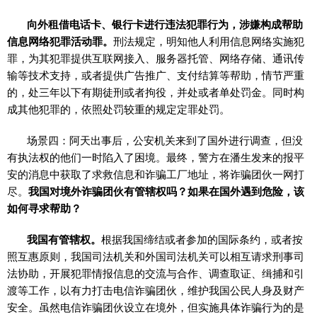
向外租借电话卡、银行卡进行违法犯罪行为，涉嫌构成帮助
信息网络犯罪活动罪。
刑法规定，明知他人利用信息网络实施犯
罪，为其犯罪提供互联网接入、服务器托管、网络存储、通讯传
输等技术支持，或者提供广告推广、支付结算等帮助，情节严重
的，处三年以下有期徒刑或者拘役，并处或者单处罚金。同时构
成其他犯罪的，依照处罚较重的规定定罪处罚。
场景四：阿天出事后，公安机关来到了国外进行调查，但没
有执法权的他们一时陷入了困境。最终，警方在潘生发来的报平
安的消息中获取了求救信息和诈骗工厂地址，将诈骗团伙一网打
尽。
我国对境外诈骗团伙有管辖权吗？如果在国外遇到危险，该
如何寻求帮助？
我国有管辖权。
根据我国缔结或者参加的国际条约，或者按
照互惠原则，我国司法机关和外国司法机关可以相互请求刑事司
法协助，开展犯罪情报信息的交流与合作、调查取证、缉捕和引
渡等工作，以有力打击电信诈骗团伙，维护我国公民人身及财产
安全。虽然电信诈骗团伙设立在境外，但实施具体诈骗行为的是