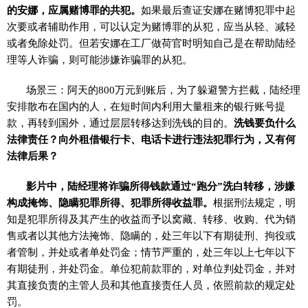
的安娜，应属赌博罪的共犯。
如果最后查证安娜在赌博犯罪中起
次要或者辅助作用，可以认定为赌博罪的从犯，应当从轻、减轻
或者免除处罚。但若安娜在工厂做荷官时明知自己是在帮助陆经
理等人诈骗，则可能涉嫌诈骗罪的从犯。
场景三：阿天的800万元到账后，为了躲避警方拦截，陆经理
安排散布在国内的人，在短时间内利用大量租来的银行账号提
款，再转到国外，通过层层转移达到洗钱的目的。
洗钱要负什么
法律责任？向外租借银行卡、电话卡进行违法犯罪行为，又有何
法律后果？
影片中，陆经理将诈骗所得钱款通过“跑分”洗白转移，涉嫌
构成掩饰、隐瞒犯罪所得、犯罪所得收益罪。
根据刑法规定，明
知是犯罪所得及其产生的收益而予以窝藏、转移、收购、代为销
售或者以其他方法掩饰、隐瞒的，处三年以下有期徒刑、拘役或
者管制，并处或者单处罚金；情节严重的，处三年以上七年以下
有期徒刑，并处罚金。单位犯前款罪的，对单位判处罚金，并对
其直接负责的主管人员和其他直接责任人员，依照前款的规定处
罚。