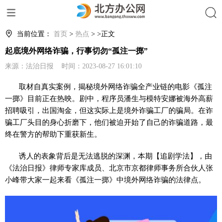
搜索
当前位置：
首页
>
热点
> >正文
起底境外网络诈骗，行事切勿“孤注一掷”
来源：法治日报 时间：2023-08-27 16:01:10
取材自真实案例，揭秘境外网络诈骗全产业链的电影《孤注
一掷》目前正在热映。剧中，程序员潘生与模特安娜被海外高薪
招聘吸引，出国淘金，但这实际上是境外诈骗工厂的骗局。在诈
骗工厂头目的身心折磨下，他们被迫开始了自己的诈骗道路，最
终在警方的帮助下重获新生。
诱人的表象背后是无法逃脱的深渊，本期【追剧学法】，由
《法治日报》律师专家库成员、北京市京都律师事务所合伙人张
小峰带大家一起来看《孤注一掷》中境外网络诈骗的法律点。