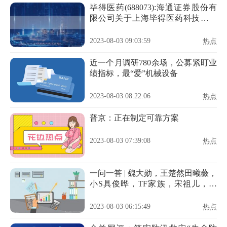
毕得医药(688073):海通证券股份有
限公司关于上海毕得医药科技股份
有限公司第一届第十九次董事会相
关事项的核查意见
2023-08-03 09:03:59
热点
近一个月调研780余场，公募紧盯业
绩指标，最“爱”机械设备
2023-08-03 08:22:06
热点
普京：正在制定可靠方案
2023-08-03 07:39:08
热点
一问一答 | 魏大勋，王楚然田曦薇，
小S具俊晔，TF家族，宋祖儿，喜
剧女星
2023-08-03 06:15:49
热点