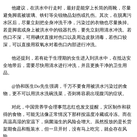
他建议，在洪水中行走时，最好是能穿上长筒的雨靴，尽量
避免脚底被玻璃、铁钉等尖锐物品划伤或扎伤。其次，在脱离污
水区后，尽量立刻把全身冲洗干净，污染过的衣物也尽量换掉。
若是脚底或身上被洪水中的锐器扎伤，要先立刻用清水冲洗。若
伤口不深，可用碘伏直接对伤口以及周边皮肤消毒，若伤口较
深，可以直接用双氧水对着伤口内部进行冲洗。
他还提到，若有处于生理期的女生进入到洪水中，在抵达安
全地带后，需要尽快用清水进行冲洗，并且更换干净的卫生用
品。
@协和医生Do先生强调，千万不要食用被洪水污染过的食
物，更不可以用洪水洗碗洗菜，否则将容易出现腹泻的症状。
对此，中国营养学会理事范志红也发文提醒，灾区制作和获
得的食物，可能无法像正常情况下那样按温度冷藏或冷冻。而在
高温高湿的室温下，病菌滋生的风险会增大。虽然投放的是长货
架期食品和瓶装水，但一旦开封，没有马上吃完，就会存在风
险。