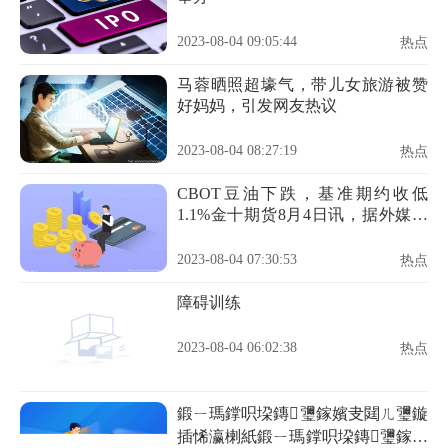
2023-08-04 09:05:44
热点
马蓉晒照超壕气，带儿女旅游被赞
好妈妈，引发网友热议
2023-08-04 08:27:19
热点
CBOT豆油下跌，基准期约收低
1.1%金十期货8月4日讯，据外媒报
道，周四芝加哥期货交易所
（CBOT）豆油期货市场收盘下
2023-08-04 07:30:53
热点
跌，其中基准期约收低1.1%，主要
原因是中西部的降雨改善，马来西
障碍训练
亚棕榈油期货走低
2023-08-04 06:02:38
热点
鍛ㄧ瑪鐣呮垜鏄瓕鎵嬪叏閮ㄦ瓕鏇
插悕瀛楋紙鍛ㄧ瑪鐣呮垜鏄瓕鎵嬪