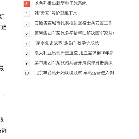
以色列推出新型电子战系统
韩“天安”号护卫舰下水
新
安徽省宣城市扎实推进退役士兵安置工作
事赔
第80集团军某旅多举措帮助解决随军家属就业难题
“家乡党史故事”激励军校学子成长
澳大利亚出现严重血荒 用血需求创10年新高
第73集团军某旅炮兵营开展实弹射击演练
最
北京丰台站开始联调联试 车站运营进入倒计时
），
浪
起诉