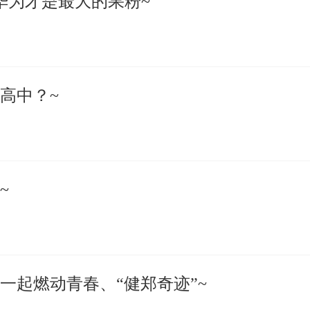
华为才是最大的果粉~
高中？~
~
一起燃动青春、“健郑奇迹”~