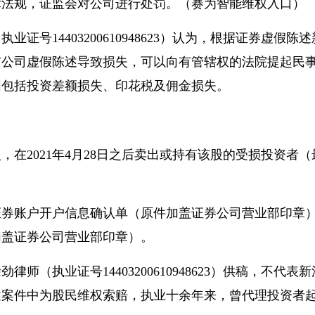
法律法规，证监会对公司进行处罚。（赛为智能维权入口）
号14403200610948623）认为，根据证券虚假陈述
市公司虚假陈述导致损失，可以向有管辖权的法院提起民
围包括投资差额损失、印花税及佣金损失。
间买入，在2021年4月28日之后卖出或持有该股的受损投资者（
证券账户开户信息确认单（原件加盖证券公司营业部印章
加盖证券公司营业部印章）。
（执业证号14403200610948623）供稿，不代表新
述案件中为股民维权索赔，执业十余年来，曾代理投资者