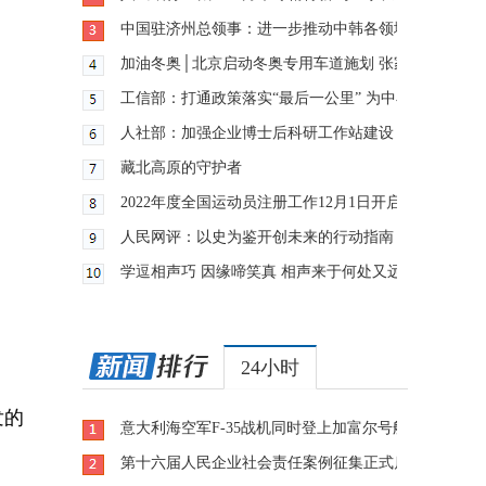
中国驻济州总领事：进一步推动中韩各领域各地区交流
加油冬奥│北京启动冬奥专用车道施划 张家口赛区测
工信部：打通政策落实“最后一公里” 为中小企业纾困
人社部：加强企业博士后科研工作站建设 推动企业创
藏北高原的守护者
2022年度全国运动员注册工作12月1日开启
人民网评：以史为鉴开创未来的行动指南
学逗相声巧 因缘啼笑真 相声来于何处又远至何方？
24小时
发的
意大利海空军F-35战机同时登上加富尔号航母
第十六届人民企业社会责任案例征集正式启动