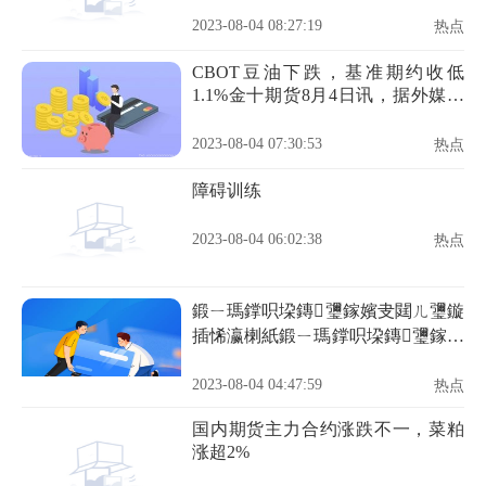
2023-08-04 08:27:19
热点
CBOT豆油下跌，基准期约收低
1.1%金十期货8月4日讯，据外媒报
道，周四芝加哥期货交易所
（CBOT）豆油期货市场收盘下
2023-08-04 07:30:53
热点
跌，其中基准期约收低1.1%，主要
原因是中西部的降雨改善，马来西
障碍训练
亚棕榈油期货走低
2023-08-04 06:02:38
热点
鍛ㄧ瑪鐣呮垜鏄瓕鎵嬪叏閮ㄦ瓕鏇
插悕瀛楋紙鍛ㄧ瑪鐣呮垜鏄瓕鎵嬪
叏閮ㄦ瓕鏇诧級
2023-08-04 04:47:59
热点
国内期货主力合约涨跌不一，菜粕
涨超2%