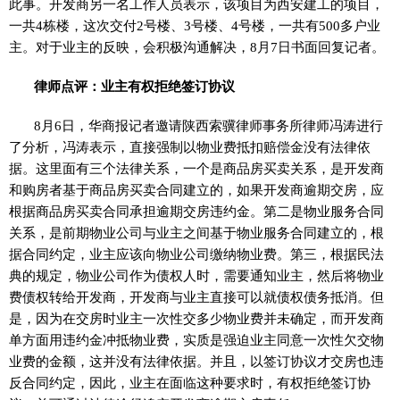
此事。开发商另一名工作人员表示，该项目为西安建工的项目，
一共4栋楼，这次交付2号楼、3号楼、4号楼，一共有500多户业
主。对于业主的反映，会积极沟通解决，8月7日书面回复记者。
律师点评：业主有权拒绝签订协议
8月6日，华商报记者邀请陕西索骥律师事务所律师冯涛进行
了分析，冯涛表示，直接强制以物业费抵扣赔偿金没有法律依
据。这里面有三个法律关系，一个是商品房买卖关系，是开发商
和购房者基于商品房买卖合同建立的，如果开发商逾期交房，应
根据商品房买卖合同承担逾期交房违约金。第二是物业服务合同
关系，是前期物业公司与业主之间基于物业服务合同建立的，根
据合同约定，业主应该向物业公司缴纳物业费。第三，根据民法
典的规定，物业公司作为债权人时，需要通知业主，然后将物业
费债权转给开发商，开发商与业主直接可以就债权债务抵消。但
是，因为在交房时业主一次性交多少物业费并未确定，而开发商
单方面用违约金冲抵物业费，实质是强迫业主同意一次性欠交物
业费的金额，这并没有法律依据。并且，以签订协议才交房也违
反合同约定，因此，业主在面临这种要求时，有权拒绝签订协