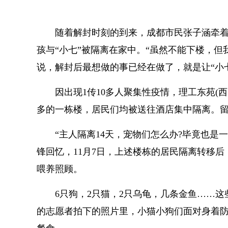
随着解封时刻的到来，成都市民张子涵牵着
孩与“小七”被隔离在家中。“虽然不能下楼，
说，解封后最想做的事已经在做了，就是让“小七
因出现1传10多人聚集
性
疫情
，理工东苑(西
多的一栋楼，居民们均被送往酒店集中隔离。
“主人隔离14天，宠物们怎么办?毕竟也是
锋回忆，11月7日，上述楼栋的居民隔离转移
喂养照顾。
6只狗，2只猫，2只乌龟，几条金鱼……
的志愿者拍下的照片里，小猫小狗们面对身着防