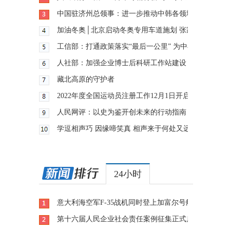
中国驻济州总领事：进一步推动中韩各领域各地区交流
加油冬奥│北京启动冬奥专用车道施划 张家口赛区测
工信部：打通政策落实“最后一公里” 为中小企业纾困
人社部：加强企业博士后科研工作站建设 推动企业创
藏北高原的守护者
2022年度全国运动员注册工作12月1日开启
人民网评：以史为鉴开创未来的行动指南
学逗相声巧 因缘啼笑真 相声来于何处又远至何方？
24小时
意大利海空军F-35战机同时登上加富尔号航母
第十六届人民企业社会责任案例征集正式启动