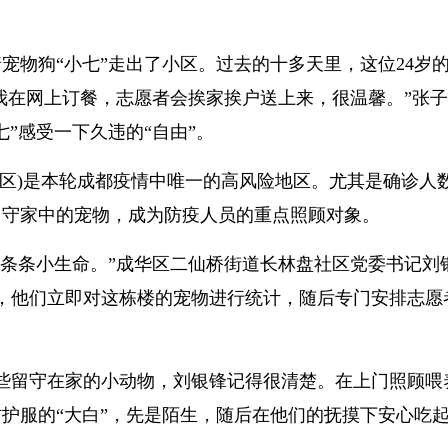
宠物狗“小七”走出了小区。过去的十多天里，这位24岁
但我在网上订餐，志愿者会挨家挨户送上来，很温馨。”张
”感受一下久违的“自由”。
区)是本轮成都
疫情
中唯一的高风险地区。尤其是确诊人
留守家中的宠物，成为防疫人员的重点照顾对象。
一条条小生命。”成华区二仙桥街
道长
林盘社区党委
书记
刘
后，他们立即对这栋楼的宠物进行统计，随后专门安排志愿
这些留守在家的小动物，刘银锋记得很清楚。在上门照顾喂
护服的“大白”，先是陌生，随后在他们的抚摸下安心吃