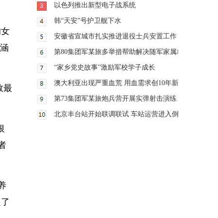
以色列推出新型电子战系统
韩“天安”号护卫舰下水
的女
安徽省宣城市扎实推进退役士兵安置工作
子涵
第80集团军某旅多举措帮助解决随军家属就业难题
“家乡党史故事”激励军校学子成长
澳大利亚出现严重血荒 用血需求创10年新高
数最
第73集团军某旅炮兵营开展实弹射击演练
北京丰台站开始联调联试 车站运营进入倒计时
银
者
养
起了