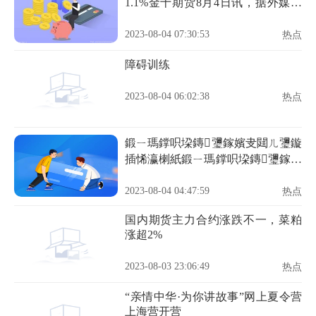
1.1%金十期货8月4日讯，据外媒报
道，周四芝加哥期货交易所
（CBOT）豆油期货市场收盘下
2023-08-04 07:30:53
热点
跌，其中基准期约收低1.1%，主要
原因是中西部的降雨改善，马来西
障碍训练
亚棕榈油期货走低
2023-08-04 06:02:38
热点
鍛ㄧ瑪鐣呮垜鏄瓕鎵嬪叏閮ㄦ瓕鏇
插悕瀛楋紙鍛ㄧ瑪鐣呮垜鏄瓕鎵嬪
叏閮ㄦ瓕鏇诧級
2023-08-04 04:47:59
热点
国内期货主力合约涨跌不一，菜粕
涨超2%
2023-08-03 23:06:49
热点
“亲情中华·为你讲故事”网上夏令营
上海营开营