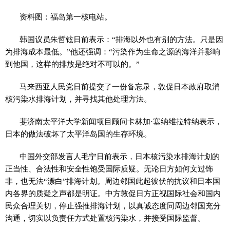
资料图：福岛第一核电站。
韩国议员朱哲铉日前表示：“排海以外也有别的方法。只是因
为排海成本最低。”他还强调：“污染作为生命之源的海洋并影响
到他国，这样的排放是绝对不可以的。”
马来西亚人民党日前提交了一份备忘录，敦促日本政府取消
核污染水排海计划，并寻找其他处理方法。
斐济南太平洋大学新闻项目顾问卡林加·塞纳维拉特纳表示，
日本的做法破坏了太平洋岛国的生存环境。
中国外交部发言人毛宁日前表示，日本核污染水排海计划的
正当性、合法性和安全性饱受国际质疑。无论日方如何文过饰
非，也无法“漂白”排海计划。周边邻国此起彼伏的抗议和日本国
内各界的质疑之声都是明证。中方敦促日方正视国际社会和国内
民众合理关切，停止强推排海计划，以真诚态度同周边邻国充分
沟通，切实以负责任方式处置核污染水，并接受国际监督。