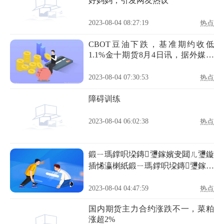
好妈妈，引发网友热议
2023-08-04 08:27:19
热点
CBOT豆油下跌，基准期约收低
1.1%金十期货8月4日讯，据外媒报
道，周四芝加哥期货交易所
（CBOT）豆油期货市场收盘下
2023-08-04 07:30:53
热点
跌，其中基准期约收低1.1%，主要
原因是中西部的降雨改善，马来西
障碍训练
亚棕榈油期货走低
2023-08-04 06:02:38
热点
鍛ㄧ瑪鐣呮垜鏄瓕鎵嬪叏閮ㄦ瓕鏇
插悕瀛楋紙鍛ㄧ瑪鐣呮垜鏄瓕鎵嬪
叏閮ㄦ瓕鏇诧級
2023-08-04 04:47:59
热点
国内期货主力合约涨跌不一，菜粕
涨超2%