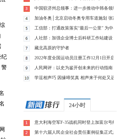
中国驻济州总领事：进一步推动中韩各领域各地区交流
加油冬奥│北京启动冬奥专用车道施划 张家口赛区测
综
工信部：打通政策落实“最后一公里” 为中小企业纾困
自
人社部：加强企业博士后科研工作站建设 推动企业创
据
藏北高原的守护者
经纪
2022年度全国运动员注册工作12月1日开启
。警
人民网评：以史为鉴开创未来的行动指南
学逗相声巧 因缘啼笑真 相声来于何处又远至何方？
名
名
24小时
意大利海空军F-35战机同时登上加富尔号航母
网
第十六届人民企业社会责任案例征集正式启动