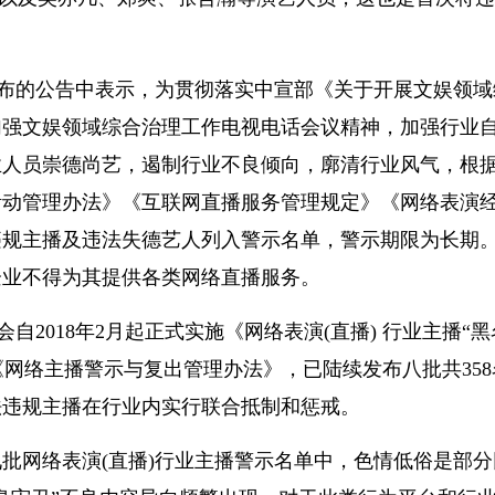
发布的公告中表示，为
贯彻
落实
中宣部《关于开展文娱领域
加强文娱领域综合治理工作电视电话会议
精神
，加强行业
业人员崇德尚艺，遏制行业不良倾向，廓清行业风气，根
活动管理办法》《互联网直播服务管理规定》《网络表演
违规
主播及违法失德艺人列入警示名单，警示期限为长期
企业不得为其提供各类网络直播服务。
自2018年2月起正式实施《网络表演(直播) 行业主播“黑
成《网络主播警示与复出管理办法》，已陆续发布八批共358
法
违规
主播在行业内实行联合抵制和惩戒。
批网络表演(直播)行业主播警示名单中，色情低俗是部分