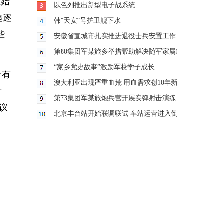
业始
以色列推出新型电子战系统
追逐
韩“天安”号护卫舰下水
些
安徽省宣城市扎实推进退役士兵安置工作
第80集团军某旅多举措帮助解决随军家属就业难题
“家乡党史故事”激励军校学子成长
含有
澳大利亚出现严重血荒 用血需求创10年新高
封
第73集团军某旅炮兵营开展实弹射击演练
议
北京丰台站开始联调联试 车站运营进入倒计时