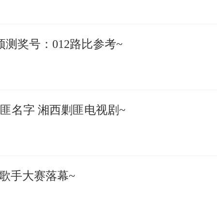
预测奖号：012路比参考~
匪名字 湘西剿匪电视剧~
余歌手大赛落幕~