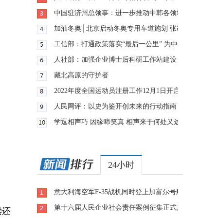
中国驻济州总领事：进一步推动中韩各领域各地区交流
加油冬奥│北京启动冬奥专用车道施划 张家口赛区测
工信部：打通政策落实“最后一公里” 为中小企业纾困
人社部：加强企业博士后科研工作站建设 推动企业创
藏北高原的守护者
2022年度全国运动员注册工作12月1日开启
人民网评：以史为鉴开创未来的行动指南
学逗相声巧 因缘啼笑真 相声来于何处又远至何方？
24小时
意大利海空军F-35战机同时登上加富尔号航母
第十六届人民企业社会责任案例征集正式启动
偿还