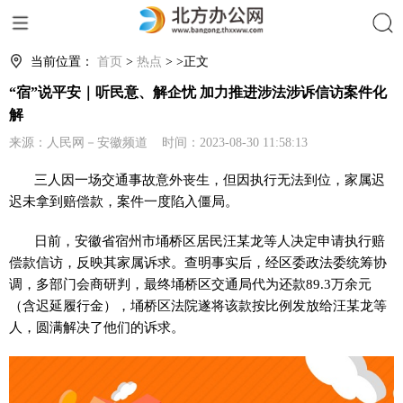
搜索
当前位置：
首页
>
热点
> >正文
“宿”说平安｜听民意、解企忧 加力推进涉法涉诉信访案件化
解
来源：人民网－安徽频道 时间：2023-08-30 11:58:13
三人因一场交通事故意外丧生，但因执行无法到位，家属迟
迟未拿到赔偿款，案件一度陷入僵局。
日前，安徽省宿州市埇桥区居民汪某龙等人决定申请执行赔
偿款信访，反映其家属诉求。查明事实后，经区委政法委统筹协
调，多部门会商研判，最终埇桥区交通局代为还款89.3万余元
（含迟延履行金），埇桥区法院遂将该款按比例发放给汪某龙等
人，圆满解决了他们的诉求。