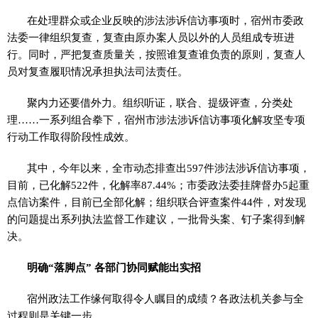
在处理群众或企业反映的涉法涉诉信访事项时，宿州市委政
法委一律组织复查，复查由原办案人员以外的人员组成专班进
行。同时，严把复查质量关，按照谁复查谁负责的原则，复查人
员对复查履职情况承担执法司法责任。
聚内力还要借外力。组织听证，联合、提级评查，分类处
理……一系列组合拳下，宿州市涉法涉诉信访事项化解攻坚专项
行动工作取得阶段性成效。
其中，今年以来，全市动态排查出597件涉法涉诉信访事项，
目前，已化解522件，化解率87.44%；市委政法委挂牌督办5起重
点信访案件，目前已全部化解；组织联合评查案件44件，对发现
的问题提出系列执法监督工作建议，一批骨头案、钉子案得到解
决。
明确“落脚点” 各部门协同赋能出实招
宿州政法工作缘何取得令人瞩目的成绩？各政法机关参与全
过程则是关键一步。