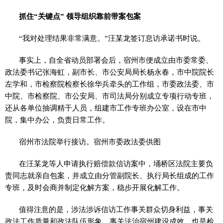
抓住“关键点” 领导组织靠前带案包案
“我对处理结果非常满意。”汪某龙签订息访承诺书时说。
事实上，自全省动员部署会后，宿州市便成立由市委常委、
政法委书记张海虹，副市长、市公安局局长杨永春，市中院院长
左学和，市检察院检察长徐华兵牵头的工作组，市委政法委、市
中院、市检察院、市公安局、市司法局分别成立专项行动专班，
还从各单位抽调精干人员，组建市工作专班办公室，设在市中
院，集中办公，负责日常工作。
宿州市法院举行接访。宿州市委政法委供图
在汪某龙等人申请执行赔偿款信访案中，埇桥区法院主要负
责同志就亲自包案，并成立由分管副院长、执行局长组成的工作
专班，及时会商并制定化解方案，稳步开展化解工作。
值得注意的是，涉法涉诉信访工作事关群众切身利益，事关
政法工作质量和政法队伍形象，事关法治宿州建设成效，也是检